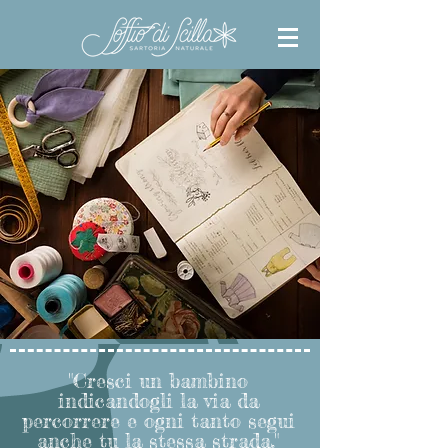
"Cresci un bambino
indicandogli la via da
percorrere e ogni tanto segui
anche tu la stessa strada."