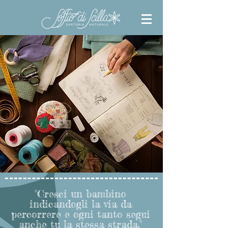
"Cresci un bambino
indicandogli la via da
percorrere e ogni tanto segui
anche tu la stessa strada."